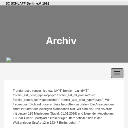
SC SCHLAFF Berlin e.V. 1991
Archiv
Toggl
navig
[frontier-post frontier_list_cat_id=”6″ frontier_cat_id=”6″
frontier_list_post_types=”page” frontier_list_all_posts=”true”
frontier_return_text=”gespeichert” frontier_add_post_type=”page”] Wir
freuen uns, Dich auf unserer Seite begrüßen zu dürfen! Die Ansetzungen
findet ihr unter der jeweiligen Mannschaft hier. Wir sind ein Freizeitverein
mit derzeit 195 Mitgliedern (Stand: 01.01.2026) und folgenden Angeboten:
Fußball Unser Sportplatz “Treseburger Ufer” befindet sich in der
Walkenrieder Straße 12 in 12347 Berlin; geht […]