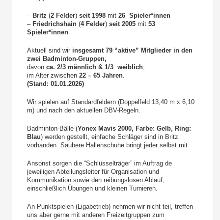
–
Britz
(
2 Felder
)
seit 1998
mit
26 Spieler*innen
–
Friedrichshain
(
4 Felder
)
seit 2005
mit
53
Spieler*innen
Aktuell sind wir
insgesamt 79 “aktive” Mitglieder in den
zwei Badminton-Gruppen,
davon
ca.
2/3 männlich & 1/3 weiblich
;
im Alter zwischen
22 – 65 Jahren
.
(Stand: 01.01.2026)
Wir spielen auf Standardfeldern (Doppelfeld 13,40 m x 6,10
m) und nach den aktuellen DBV-Regeln.
Badminton-Bälle (
Yonex Mavis 2000, Farbe: Gelb, Ring:
Blau
) werden gestellt, einfache Schläger sind in Britz
vorhanden. Saubere Hallenschuhe bringt jeder selbst mit.
Ansonst sorgen die “Schlüsselträger” im Auftrag de
jeweiligen Abteilungsleiter für Organisation und
Kommunikation sowie den reibungslosen Ablauf,
einschließlich Übungen und kleinen Turnieren.
An Punktspielen (Ligabetrieb) nehmen wir nicht teil, treffen
uns aber gerne mit anderen Freizeitgruppen zum