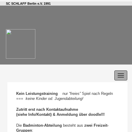
SC SCHLAFF Berlin e.V. 1991
Toggl
navig
Kein Leistungstraining
nur
“freies”
Spiel nach Regeln
===
keine Kinder od. Jugendabteilung!
Zutritt erst nach Kontaktaufnahme
(siehe Info/Kontakt) & Anmeldung über doodle!!!
Die
Badminton-Abteilung
besteht aus
zwei Freizeit-
Gruppen
: