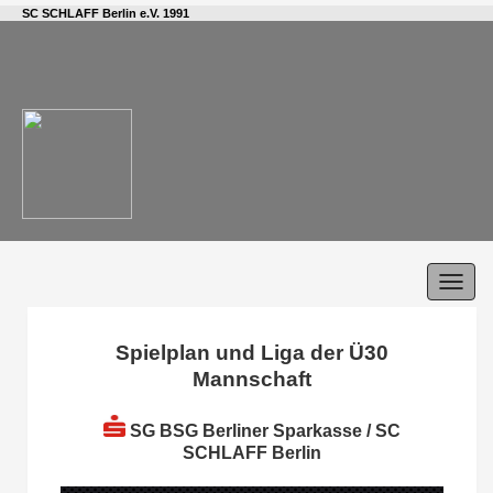
SC SCHLAFF Berlin e.V. 1991
Toggl
navig
Spielplan und Liga der Ü30
Mannschaft
SG BSG Berliner Sparkasse / SC
SCHLAFF Berlin